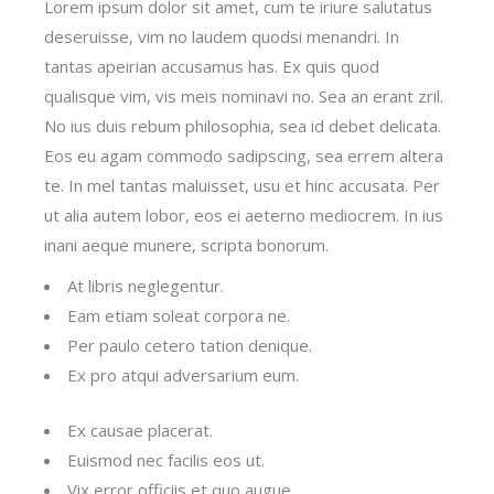
Lorem ipsum dolor sit amet, cum te iriure salutatus
deseruisse, vim no laudem quodsi menandri. In
tantas apeirian accusamus has. Ex quis quod
qualisque vim, vis meis nominavi no. Sea an erant zril.
No ius duis rebum philosophia, sea id debet delicata.
Eos eu agam commodo sadipscing, sea errem altera
te. In mel tantas maluisset, usu et hinc accusata. Per
ut alia autem lobor, eos ei aeterno mediocrem. In ius
inani aeque munere, scripta bonorum.
At libris neglegentur.
Eam etiam soleat corpora ne.
Per paulo cetero tation denique.
Ex pro atqui adversarium eum.
Ex causae placerat.
Euismod nec facilis eos ut.
Vix error officiis et quo augue.