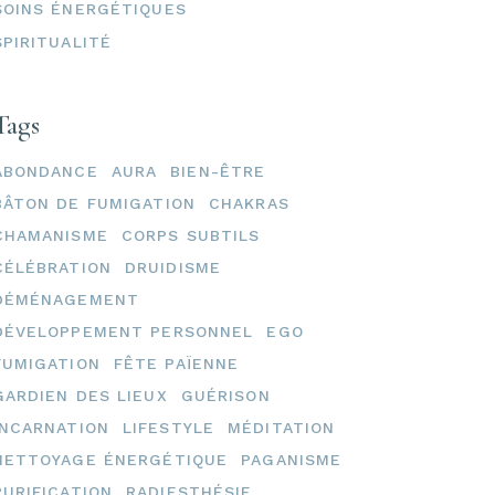
SOINS ÉNERGÉTIQUES
SPIRITUALITÉ
Tags
ABONDANCE
AURA
BIEN-ÊTRE
BÂTON DE FUMIGATION
CHAKRAS
CHAMANISME
CORPS SUBTILS
CÉLÉBRATION
DRUIDISME
DÉMÉNAGEMENT
DÉVELOPPEMENT PERSONNEL
EGO
FUMIGATION
FÊTE PAÏENNE
GARDIEN DES LIEUX
GUÉRISON
INCARNATION
LIFESTYLE
MÉDITATION
NETTOYAGE ÉNERGÉTIQUE
PAGANISME
PURIFICATION
RADIESTHÉSIE