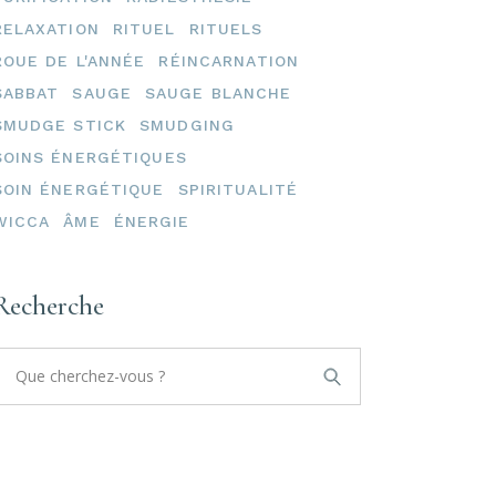
RELAXATION
RITUEL
RITUELS
ROUE DE L'ANNÉE
RÉINCARNATION
SABBAT
SAUGE
SAUGE BLANCHE
SMUDGE STICK
SMUDGING
SOINS ÉNERGÉTIQUES
SOIN ÉNERGÉTIQUE
SPIRITUALITÉ
WICCA
ÂME
ÉNERGIE
Recherche
Search
or: