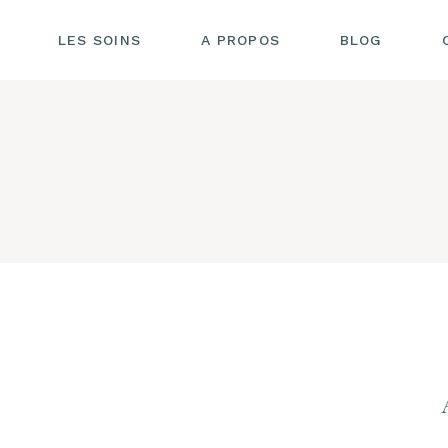
SSAGE SONORE AUX
LES SOINS
A PROPOS DE MOI
A PROPOS
BLOG
LS TIBÉTAINS
POURQUOI AWEN
IN SONORE
SOINS ?
RECONNEXION »
MASSAGE SONORE AUX
A PROPOS DE MOI
MES INSTRUMENTS DE
BOLS TIBÉTAINS
IN ÉNERGÉTIQUE
SOIN
OMPLET
POURQUOI AWEN
SOIN SONORE
SOINS ?
« RECONNEXION »
MES INSTRUMENTS DE
SOIN ÉNERGÉTIQUE
SOIN
COMPLET