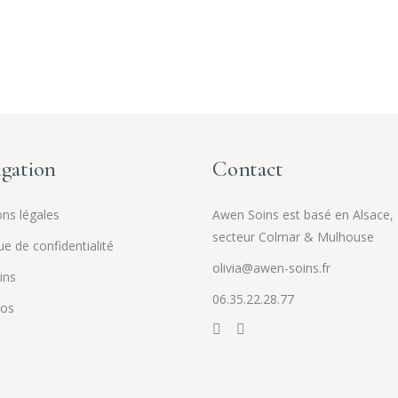
gation
Contact
ns légales
Awen Soins est basé en Alsace,
secteur Colmar & Mulhouse
ue de confidentialité
olivia@awen-soins.fr
ins
06.35.22.28.77
pos