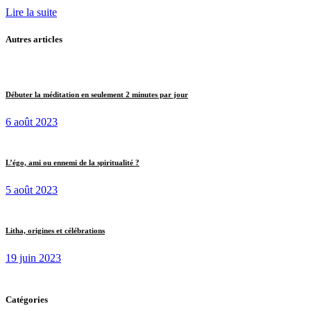
Lire la suite
Autres articles
Débuter la méditation en seulement 2 minutes par jour
6 août 2023
L’égo, ami ou ennemi de la spiritualité ?
5 août 2023
Litha, origines et célébrations
19 juin 2023
Catégories