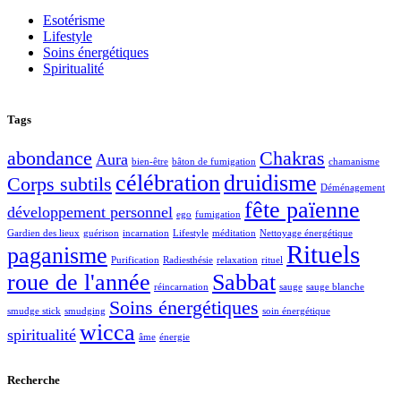
Esotérisme
Lifestyle
Soins énergétiques
Spiritualité
Tags
abondance
Chakras
Aura
bien-être
bâton de fumigation
chamanisme
célébration
druidisme
Corps subtils
Déménagement
fête païenne
développement personnel
ego
fumigation
Gardien des lieux
guérison
incarnation
Lifestyle
méditation
Nettoyage énergétique
Rituels
paganisme
Purification
Radiesthésie
relaxation
rituel
roue de l'année
Sabbat
réincarnation
sauge
sauge blanche
Soins énergétiques
smudge stick
smudging
soin énergétique
wicca
spiritualité
âme
énergie
Recherche