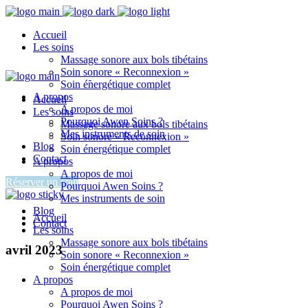
Accueil
Les soins
Massage sonore aux bols tibétains
Soin sonore « Reconnexion »
Soin énergétique complet
A propos
Accueil
A propos de moi
Les soins
Pourquoi Awen Soins ?
Massage sonore aux bols tibétains
Mes instruments de soin
Soin sonore « Reconnexion »
Blog
Soin énergétique complet
Contact
A propos
A propos de moi
Réserver un soin
Pourquoi Awen Soins ?
Mes instruments de soin
Blog
Accueil
Contact
Les soins
Massage sonore aux bols tibétains
avril 2023
Soin sonore « Reconnexion »
Soin énergétique complet
A propos
A propos de moi
Pourquoi Awen Soins ?