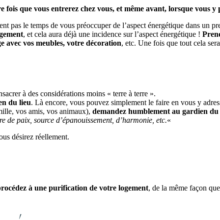
e fois que vous entrerez chez vous, et même avant, lorsque vous y 
t pas le temps de vous préoccuper de l’aspect énergétique dans un prem
ogement
, et cela aura déjà une incidence sur l’aspect énergétique !
Prene
ge avec vos meubles, votre décoration
, etc. Une fois que tout cela ser
sacrer à des considérations moins « terre à terre ».
en du lieu
. Là encore, vous pouvez simplement le faire en vous y adressa
mille, vos amis, vos animaux),
demandez humblement au gardien du lieu
avre de paix, source d’épanouissement, d’harmonie, etc.
«
vous désirez réellement.
 procédez à une purification de votre logement
, de la même façon que 