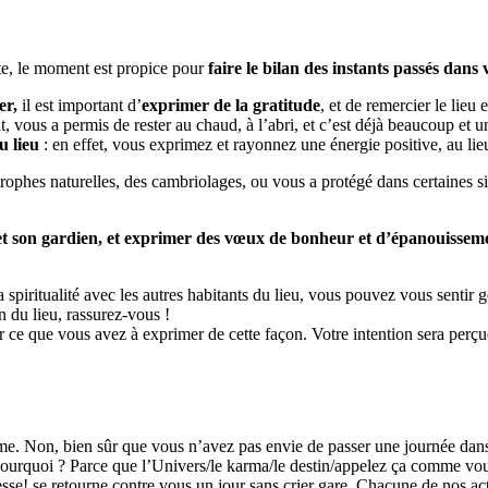
nte, le moment est propice pour
faire le bilan des instants passés dans
er,
il est important d’
exprimer de la gratitude
, et de remercier le lieu 
it, vous a permis de rester au chaud, à l’abri, et c’est déjà beaucoup et 
u lieu
: en effet, vous exprimez et rayonnez une énergie positive, au li
rophes naturelles, des cambriolages, ou vous a protégé dans certaines s
u et son gardien, et exprimer des vœux de bonheur et d’épanouissem
a spiritualité avec les autres habitants du lieu, vous pouvez vous sentir g
 du lieu, rassurez-vous !
er ce que vous avez à exprimer de cette façon. Votre intention sera perç
uisme. Non, bien sûr que vous n’avez pas envie de passer une journée da
 Pourquoi ? Parce que l’Univers/le karma/le destin/appelez ça comme vou
esse! se retourne contre vous un jour sans crier gare. Chacune de nos ac