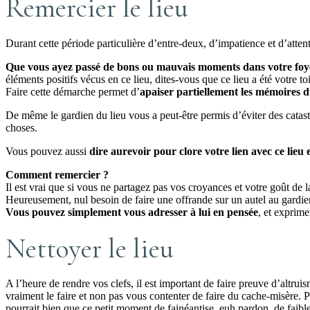
Remercier le lieu
Durant cette période particulière d’entre-deux, d’impatience et d’atte
Que vous ayez passé de bons ou mauvais moments dans votre foy
éléments positifs vécus en ce lieu, dites-vous que ce lieu a été votre to
Faire cette démarche permet d’
apaiser partiellement les mémoires d
De même le gardien du lieu vous a peut-être permis d’éviter des catast
choses.
Vous pouvez aussi
dire aurevoir pour clore votre lien avec ce lie
Comment remercier ?
Il est vrai que si vous ne partagez pas vos croyances et votre goût de l
Heureusement, nul besoin de faire une offrande sur un autel au gardien
Vous pouvez simplement vous adresser à lui en pensée
, et exprim
Nettoyer le lieu
A l’heure de rendre vos clefs, il est important de faire preuve d’altr
vraiment le faire et non pas vous contenter de faire du cache-misère.
pourrait bien que ce petit moment de fainéantise, euh pardon, de faibl