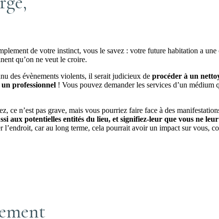
rgé,
mplement de votre instinct, vous le savez : votre future habitation a un
tinent qu’on ne veut le croire.
u des évènements violents, il serait judicieux de
procéder à un nettoy
à un professionnel
! Vous pouvez demander les services d’un médium qui e
z, ce n’est pas grave, mais vous pourriez faire face à des manifestation
i aux potentielles entités du lieu, et signifiez-leur que vous ne le
ier l’endroit, car au long terme, cela pourrait avoir un impact sur vou
rement