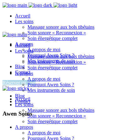
Accueil
Les soins
Massage sonore aux bols tibétains
Soin sonore « Reconnexion »
Soin énergétique complet
A propos
Accueil
A propos de moi
Les soins
Pourquoi Awen Soins ?
Massage sonore aux bols tibétains
Mes instruments de soin
Soin sonore « Reconnexion »
Blog
Soin énergétique complet
Contact
A propos
A propos de moi
Réserver un soin
Pourquoi Awen Soins ?
Mes instruments de soin
Blog
Accueil
Contact
Les soins
Massage sonore aux bols tibétains
Awen Soins
Soin sonore « Reconnexion »
Soin énergétique complet
A propos
A propos de moi
Pourquoi Awen Soins ?