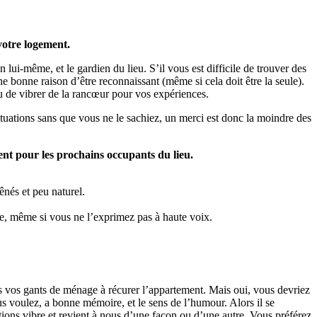
 votre logement.
en lui-même, et le gardien du lieu. S’il vous est difficile de trouver des
une bonne raison d’être reconnaissant (même si cela doit être la seule).
eu de vibrer de la rancœur pour vos expériences.
ituations sans que vous ne le sachiez, un merci est donc la moindre des
ent pour les prochains occupants du lieu.
ênés et peu naturel.
ue, même si vous ne l’exprimez pas à haute voix.
ns vos gants de ménage à récurer l’appartement. Mais oui, vous devriez
s voulez, a bonne mémoire, et le sens de l’humour. Alors il se
tions vibre et revient à nous d’une façon ou d’une autre. Vous préférez